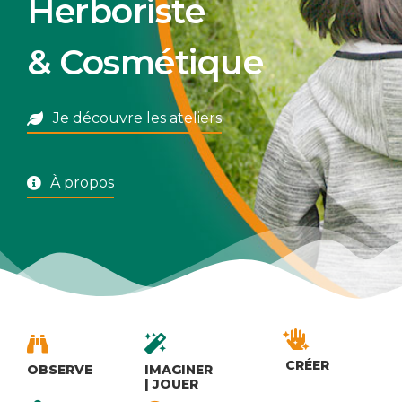
Herboriste
&
Cosmétique
Je découvre les ateliers
À propos
CRÉER
OBSERVE
IMAGINER
| JOUER